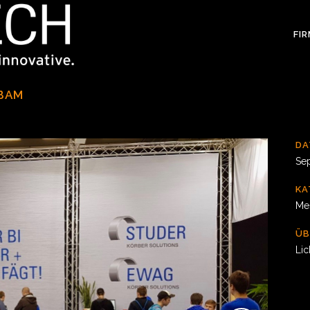
FI
 BAM
D
Se
KA
Me
ÜB
Lic